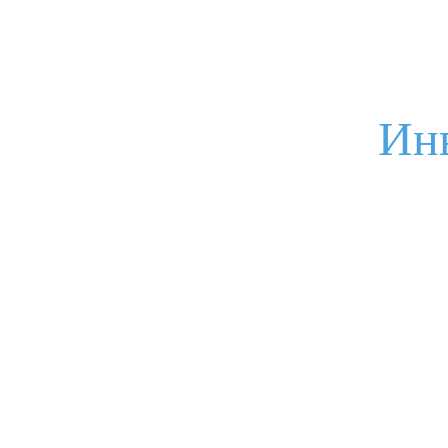
Я соглашаюсь с
условиями обработки данных
Отправить
Ин
Задайте Ваш вопрос
Ваше имя
Электронная почта
Ваш вопрос