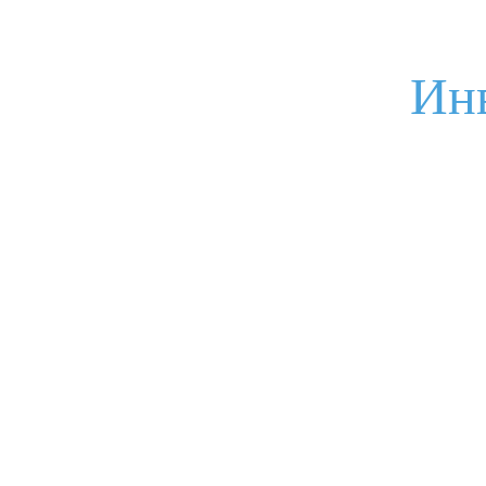
Ин
Ваш вопрос
Я соглашаюсь с
условиями обработки данных
Отправить
И
Запишитесь на мероприятие
Ваше имя
Мероприятие