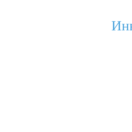
Задайте Ваш вопрос
Ин
Ваше имя
Электронная почта
Ваш вопрос
Я соглашаюсь с
условиями обработки данных
Отправить
И