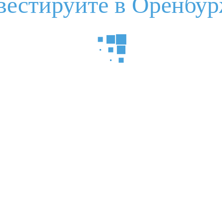
вестируйте в Оренбур
нструкция по взаимодействию